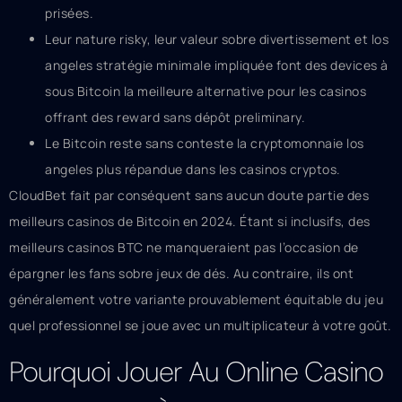
prisées.
Leur nature risky, leur valeur sobre divertissement et los
angeles stratégie minimale impliquée font des devices à
sous Bitcoin la meilleure alternative pour les casinos
offrant des reward sans dépôt preliminary.
Le Bitcoin reste sans conteste la cryptomonnaie los
angeles plus répandue dans les casinos cryptos.
CloudBet fait par conséquent sans aucun doute partie des
meilleurs casinos de Bitcoin en 2024. Étant si inclusifs, des
meilleurs casinos BTC ne manqueraient pas l’occasion de
épargner les fans sobre jeux de dés. Au contraire, ils ont
généralement votre variante prouvablement équitable du jeu
quel professionnel se joue avec un multiplicateur à votre goût.
Pourquoi Jouer Au Online Casino