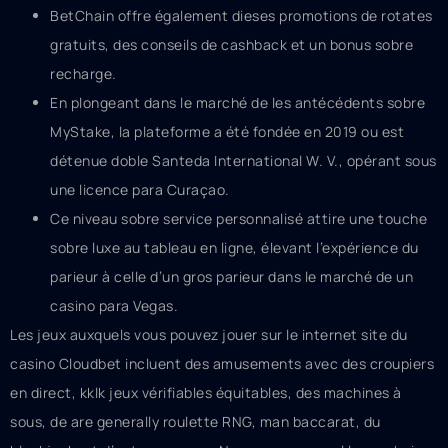
BetChain offre également dieses promotions de rotates
gratuits, des conseils de cashback et un bonus sobre
recharge.
En plongeant dans le marché de les antécédents sobre
MyStake, la plateforme a été fondée en 2019 ou est
détenue doble Santeda International W. V., opérant sous
une licence para Curaçao.
Ce niveau sobre service personnalisé attire une touche
sobre luxe au tableau en ligne, élevant l’expérience du
parieur à celle d’un gros parieur dans le marché de un
casino para Vegas.
Les jeux auxquels vous pouvez jouer sur le internet site du
casino Cloudbet incluent des amusements avec des croupiers
en direct, kklk jeux vérifiables équitables, des machines à
sous, de are generally roulette RNG, man baccarat, du