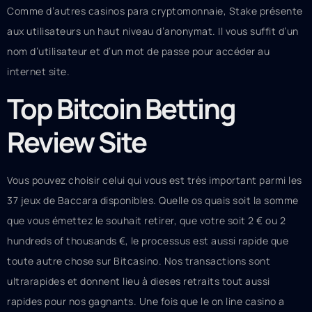
Comme d’autres casinos para cryptomonnaie, Stake présente
aux utilisateurs un haut niveau d’anonymat. Il vous suffit d’un
nom d’utilisateur et d’un mot de passe pour accéder au
internet site.
Top Bitcoin Betting
Review Site
Vous pouvez choisir celui qui vous est très important parmi les
37 jeux de Baccara disponibles. Quelle os quais soit la somme
que vous émettez le souhait retirer, que votre soit 2 € ou 2
hundreds of thousands €, le processus est aussi rapide que
toute autre chose sur Bitcasino. Nos transactions sont
ultrarapides et donnent lieu à dieses retraits tout aussi
rapides pour nos gagnants. Une fois que le on line casino a