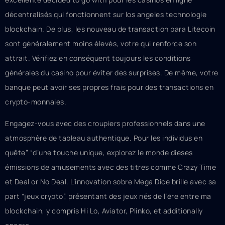
décentralisés qui fonctionnent sur los angeles technologie
blockchain. De plus, les nouveau de transaction para Litecoin
sont généralement moins élevés, votre qui renforce son
attrait. Vérifiez en conséquent toujours les conditions
générales du casino pour éviter des surprises. De même, votre
banque peut avoir ses propres frais pour des transactions en
crypto-monnaies.
Engagez-vous avec des croupiers professionnels dans une
atmosphère de tableau authentique. Pour les individus en
quête” “d’une touche unique, explorez le monde dieses
émissions de amusements avec des titres comme Crazy Time
et Deal or No Deal. L’innovation sobre Mega Dice brille avec sa
part “jeux crypto”, présentant des jeux nés de l’ère entre ma
blockchain, y compris Hi Lo, Aviator, Plinko, et additionally