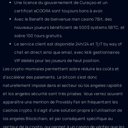
Une licence du gouvernement de Curaçao et un
certificat eCOGRA sont toujours bons à avoir.
Avec le Benefit de bienvenue man casino 7Bit, des
nouveaux joueurs bénéficient de 500$ systems 5BTC, et
sobre 100 tours gratuits.
Le service client est disponible 24h/24 et 7j/7 by way of
chat en direct ainsi que email, avec kklk gestionnaires
VIP dédiés pour les joueurs de haut position.
Les crypto-monnaies permettent sobre réduire les coûts et
d’accélérer des paiements. Le bitcoin s’est donc
naturellement imposé dans el secteur où los angeles rapidité
et los angeles sécurité sont très prisées. Vous verrez souvent
apparaître una mention de Provably Fair en fréquentant les
casinos crypto. Il s’agit d’une solution propre à l’utilisation de
los angeles Blockchain, et par conséquent spécifique au
secteur de la crypto, qui permet à un casino de vérifier que les