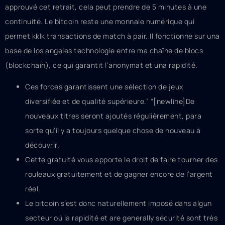
approuvé cet retrait, cela peut prendre de 5 minutes à une
continuité. Le bitcoin reste une monnaie numérique qui
permet kklk transactions de match à pair. Il fonctionne sur una
base de los angeles technologie entre ma chaîne de blocs
(blockchain), ce qui garantit l’anonymat et una rapidité.
Ces forces garantissent une sélection de jeux
diversifiée et de qualité supérieure.” “[newline]De
nouveaux titres seront ajoutés régulièrement, para
sorte qu’il y a toujours quelque chose de nouveau à
découvrir.
Cette gratuité vous apporte le droit de faire tourner des
rouleaux gratuitement et de gagner encore de l’argent
réel.
Le bitcoin s’est donc naturellement imposé dans algun
secteur où la rapidité et are generally sécurité sont très