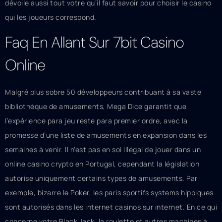
dévoile aussi tout votre qu’il faut savoir pour choisir le casino
qui les joueurs correspond.
Faq En Allant Sur 7bit Casino
Online
Malgré plus sobre 50 développeurs contribuant à sa vaste
bibliothèque de amusements, Mega Dice garantit que
l’expérience para jeu reste para premier ordre, avec la
promesse d’une liste de amusements en expansion dans les
semaines à venir. Il n’est pas en soi illégal de jouer dans un
online casino crypto en Portugal, cependant la législation
autorise uniquement certains types de amusements. Par
exemple, bizarre le Poker, les paris sportifs systems hippiques
sont autorisés dans les internet casinos sur internet. En ce qui
concerne votre Black Jack, la roulette et autres machines à