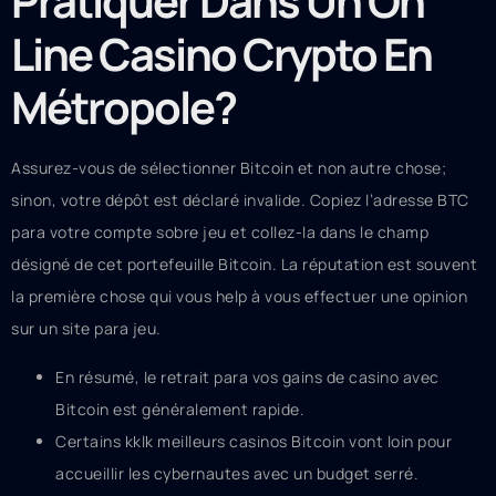
Pratiquer Dans Un On
Line Casino Crypto En
Métropole?
Assurez-vous de sélectionner Bitcoin et non autre chose;
sinon, votre dépôt est déclaré invalide. Copiez l’adresse BTC
para votre compte sobre jeu et collez-la dans le champ
désigné de cet portefeuille Bitcoin. La réputation est souvent
la première chose qui vous help à vous effectuer une opinion
sur un site para jeu.
En résumé, le retrait para vos gains de casino avec
Bitcoin est généralement rapide.
Certains kklk meilleurs casinos Bitcoin vont loin pour
accueillir les cybernautes avec un budget serré.