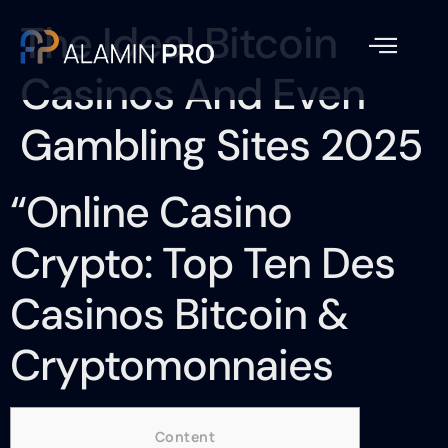
The Ideal Bitcoin
Casinos And Even
Gambling Sites 2025
“Online Casino
Crypto: Top Ten Des
Casinos Bitcoin &
Cryptomonnaies
Content