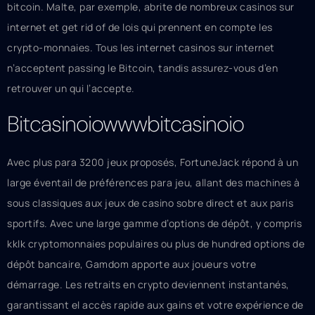
bitcoin. Malte, par exemple, abrite de nombreux casinos sur
internet et get rid of de lois qui prennent en compte les
crypto-monnaies. Tous les internet casinos sur internet
n’acceptent passing le Bitcoin, tandis assurez-vous d’en
retrouver un qui l’accepte.
Bitcasinoiowwwbitcasinoio
Avec plus para 3200 jeux proposés, FortuneJack répond à un
large éventail de préférences para jeu, allant des machines à
sous classiques aux jeux de casino sobre direct et aux paris
sportifs. Avec une large gamme d’options de dépôt, y compris
kklk cryptomonnaies populaires ou plus de hundred options de
dépôt bancaire, Gamdom apporte aux joueurs votre
démarrage. Les retraits en crypto deviennent instantanés,
garantissant el accès rapide aux gains et votre expérience de