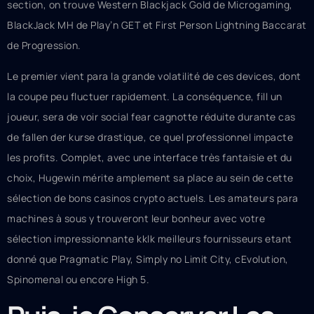
section, on trouve Western Blackjack Gold de Microgaming,
BlackJack MH de Play’n GET et First Person Lightning Baccarat
de Progression.
Le premier vient para la grande volatilité de ces devices, dont
la coupe peu fluctuer rapidement. La conséquence, fill un
joueur, sera de voir social fear cagnotte réduite durante cas
de fallen der kurse drastique, ce quel professionnel impacte
les profits. Complet, avec une interface très fantaisie et du
choix, Hugewin mérite amplement sa place au sein de cette
sélection de bons casinos crypto actuels. Les amateurs para
machines à sous y trouveront leur bonheur avec votre
sélection impressionnante kklk meilleurs fournisseurs etant
donné que Pragmatic Play, Simply no Limit City, cEvolution,
Spinomenal ou encore High 5.