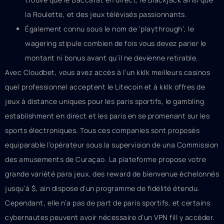
la Roulette, et des jeux télévisés passionnants.
Également connu sous le nom de ‘playthrough’, le
wagering stipule combien de fois vous devez parier le
montant ni bonus avant qu’il ne devienne retirable.
Avec Cloudbet, vous avez accès à l’un kklk meilleurs casinos
quel professionnel acceptent le Litecoin et à kklk offres de
jeux à distance uniques pour les paris sportifs, le gambling
establishment en direct et les paris en se promenant sur les
sports électroniques. Tous ces companies sont proposés
equiparable l’opérateur sous la supervision de una Commission
des amusements de Curaçao. La plateforme propose votre
grande variété para jeux, des reward de bienvenue échelonnés
jusqu’à $, ain dispose d’un programme de fidélité étendu.
Cependant, elle n’a pas de part de paris sportifs, et certains
cybernautes peuvent avoir nécessaire d’un VPN fill y accéder.