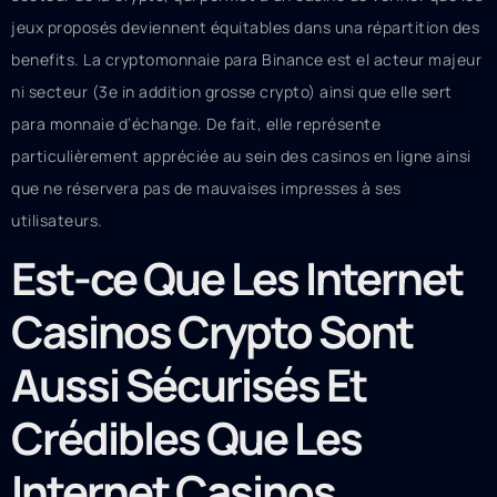
jeux proposés deviennent équitables dans una répartition des
benefits. La cryptomonnaie para Binance est el acteur majeur
ni secteur (3e in addition grosse crypto) ainsi que elle sert
para monnaie d’échange. De fait, elle représente
particulièrement appréciée au sein des casinos en ligne ainsi
que ne réservera pas de mauvaises impresses à ses
utilisateurs.
Est-ce Que Les Internet
Casinos Crypto Sont
Aussi Sécurisés Et
Crédibles Que Les
Internet Casinos