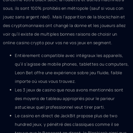
sous, ils sont 100% prohibés en métropole (sauf si vous con
jouez sans argent réel). Mais l’apparition de la blockchain et
des cryptomonnaies ont changé la donne et les joueurs allez
voir qu’il existe de multiples bonnes raisons de choisir un
online casino crypto pour vos ne vos jeux en segment.
Entièrement compatible avec intégraux les appareils,
qu’il s’agisse de mobile phones, tablettes ou computers,
Leon Bet offre une expérience sobre jeu fluide, faible
importe où vous vous trouvez.
Les 3 jeux de casino que nous avons mentionnés sont
des moyens de tableau appropriés pour le parieur
astucieux quel professionnel veut tirer parti.
Le casino en direct de JackBit propose plus de two
hundred jeux, y pénétré des classiques comme il se
trouve que le Baccarat en direct, le Blackjack ainsi que