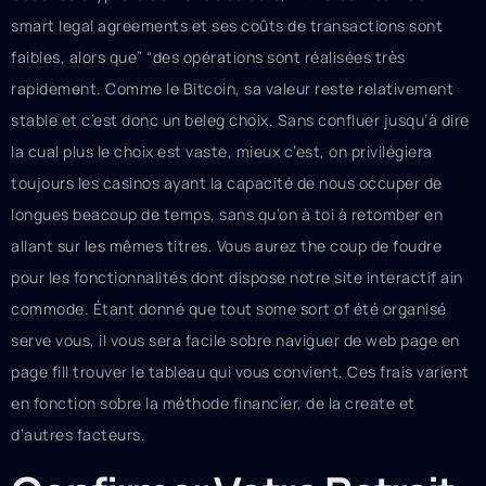
smart legal agreements et ses coûts de transactions sont
faibles, alors que” “des opérations sont réalisées très
rapidement. Comme le Bitcoin, sa valeur reste relativement
stable et c’est donc un beleg choix. Sans confluer jusqu’à dire
la cual plus le choix est vaste, mieux c’est, on privilégiera
toujours les casinos ayant la capacité de nous occuper de
longues beacoup de temps, sans qu’on à toi à retomber en
allant sur les mêmes titres. Vous aurez the coup de foudre
pour les fonctionnalités dont dispose notre site interactif ain
commode. Étant donné que tout some sort of été organisé
serve vous, il vous sera facile sobre naviguer de web page en
page fill trouver le tableau qui vous convient. Ces frais varient
en fonction sobre la méthode financier, de la create et
d’autres facteurs.