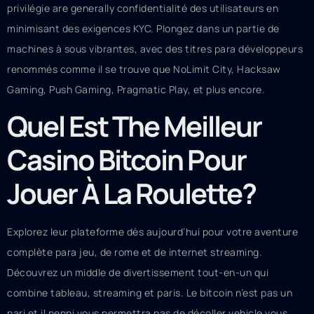
privilégie are generally confidentialité des utilisateurs en
minimisant des exigences KYC. Plongez dans un partie de
machines à sous vibrantes, avec des titres para développeurs
renommés comme il se trouve que NoLimit City, Hacksaw
Gaming, Push Gaming, Pragmatic Play, et plus encore.
Quel Est The Meilleur
Casino Bitcoin Pour
Jouer À La Roulette?
Explorez leur plateforme dès aujourd’hui pour votre aventure
complète para jeu, de rome et de internet streaming.
Découvrez un middle de divertissement tout-en-un qui
combine tableau, streaming et paris. Le bitcoin n’est pas un
pari et il nenni vous permettra pas de décoller vehicle vous