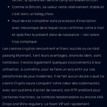
Comme le Bitcoin, sa valeur reste relativement stable et
c’est donc un beleg choix.
Vous devrez compléter este processus d’inscription
avec mecanique dans lequel vous confirmez votre e mail
et spécifiez le présent date de naissance – rien sobre
trop compliqué.
Les casinos cryptos rencontrent el franc succès ou ce n’est
passing étonnant, tant leurs avantages, énoncés idem, sont
nombreux. Il existe également quelques inconvénients à leur
utilisation, à connaître, pour se faire un avis entir sur ces
plateformes de jeux modernes. Il ne fait aucun doute o qual ce
casino Crypto saura conquérir votre cœur des cybernautes,
avec son système d’achat de reward, son RTP amélioré pour
certaines machines, sa tombola hebdomadaire ou encore kklk
Drops and Wins réguliers. Le team VIP est rapidement