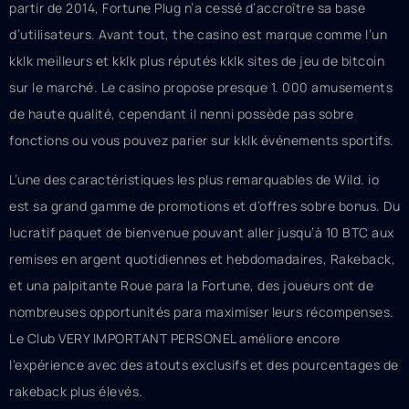
partir de 2014, Fortune Plug n’a cessé d’accroître sa base
d’utilisateurs. Avant tout, the casino est marque comme l’un
kklk meilleurs et kklk plus réputés kklk sites de jeu de bitcoin
sur le marché. Le casino propose presque 1. 000 amusements
de haute qualité, cependant il nenni possède pas sobre
fonctions ou vous pouvez parier sur kklk événements sportifs.
L’une des caractéristiques les plus remarquables de Wild. io
est sa grand gamme de promotions et d’offres sobre bonus. Du
lucratif paquet de bienvenue pouvant aller jusqu’à 10 BTC aux
remises en argent quotidiennes et hebdomadaires, Rakeback,
et una palpitante Roue para la Fortune, des joueurs ont de
nombreuses opportunités para maximiser leurs récompenses.
Le Club VERY IMPORTANT PERSONEL améliore encore
l’expérience avec des atouts exclusifs et des pourcentages de
rakeback plus élevés.