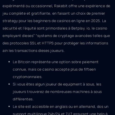
expérimenté ou occasionnel, Rakebit offre une expérience de
jeu complète et gratifiante, en faisant un choix de premier
strategy pour les beginners de casinos en ligne en 2025. La
sécurité et l’équité sont primordiales à Betplay. io, le casino
employant dieses” “systems de cryptage avancées telles que
des protocoles SSL et HTTPS pour protéger les informations
ain les transactions dieses joueurs.
Le Bitcoin représente une option sobre paiement
connue, mais ce casino accepte plus de fifteen
cryptomonnaies.
Si vous êtes algun joueur de equipment à sous, les
joueurs trouverez de nombreuses machines à sous
différentes.
Le site est accesible en anglais ou en allemand, dos un
support multilingue 24h/24 et 7j/7 assurant une help à