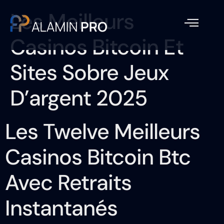
Les Meilleurs
Casinos Bitcoin Et
Sites Sobre Jeux
D’argent 2025
Les Twelve Meilleurs
Casinos Bitcoin Btc
Avec Retraits
Instantanés