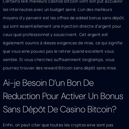
Certains kklk meilleurs casinos Bitcoin vont loin put accueillir
les internautes avec un budget serré. L’un des meilleurs
moyens d’y parvenir est les offres de added bonus sans dépôt,
qui sont essentiellement une injection directe d’argent pour
ceux quel professionnel y souscrivent. Cet argent est
également soumis à dieses exigences de mise, ce qui signifie
que vous eine pouvez pas le retirer quand excellent vous
semble. Si vous cherchez suffisamment longtemps, vous
pourriez trouver des reward Bitcoin sans dépôt sans mise.
Ai-je Besoin D’un Bon De
Reduction Pour Activer Un Bonus
Sans Dépôt De Casino Bitcoin?
Enfin, on peut citer que toutes les cryptos eine sont pas