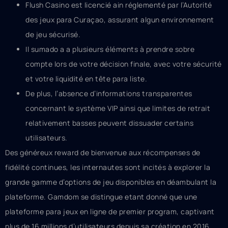
Flush Casino est licencié ain réglementé par l’Autorité
des jeux para Curaçao, assurant algun environnement
de jeu sécurisé.
Il sumado a a plusieurs éléments à prendre sobre
compte lors de votre décision finale, avec votre sécurité
et votre liquidité en tête para liste.
De plus, l’absence d’informations transparentes
concernant le système VIP ainsi que limites de retrait
relativement basses peuvent dissuader certains
utilisateurs.
Des généreux reward de bienvenue aux récompenses de
fidélité continues, les internautes sont incités à explorer la
grande gamme d’options de jeu disponibles en déambulant la
plateforme. Gamdom se distingue etant donné que une
plateforme para jeux en ligne de premier program, captivant
plus de 16 millions d’utilisateurs depuis sa création en 2016.