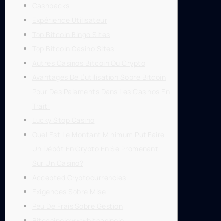
Cashbacks
Expérience Utilisateur
Top Bitcoin Bingo Sites
Top Bitcoin Casino Sites
Autres Casinos Bitcoin Ou Crypto
Avantages De L’utilisation Sobre Bitcoin
Pour Des Paiements Dans Les Casinos En
Trait:
Lucky Stop Casino
Quel Est Le Montant Minimum Put Faire
Un Dépôt En Crypto En Se Promenant
Sur Un Casino?
Accepted Cryptocurrencies
Exigences Sobre Mise
Peu De Frais Sobre Gestion
Bitcasinoiowwwbitcasinoio