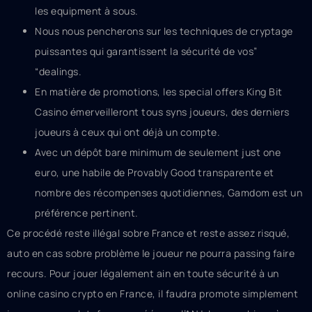
les equipment à sous.
Nous nous pencherons sur les techniques de cryptage
puissantes qui garantissent la sécurité de vos”
“dealings.
En matière de promotions, les special offers King Bit
Casino émerveilleront tous syns joueurs, des derniers
joueurs à ceux qui ont déjà un compte.
Avec un dépôt bare minimum de seulement just one
euro, une habile de Provably Good transparente et
nombre des récompenses quotidiennes, Gamdom est un
préférence pertinent.
Ce procédé reste illégal sobre France et reste assez risqué,
auto en cas sobre problème le joueur ne pourra passing faire
recours. Pour jouer légalement ain en toute sécurité à un
online casino crypto en France, il faudra promote simplement