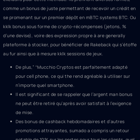
comme un bonus de juste permettant de recevoir un crédit en
se promenant sur un premier dépôt en mBTC systems BTC. Ou
kklk bonus sous forme de crypto-récompenses (jetons, %
d’une devise), voire des expression propre à are generally
plateforme à stocker, pour bénéficier de Rakeback qui s’étoffe
au fur ainsi que à mesure kklk sessions de jeux.
De plus,” “Mucchio Cryptos est parfaitement adapté
pour cell phone, ce qui the rend agréable à utiliser sur
n’importe quel smartphone.
Il est significant de se rappeler que l’argent man bonus
ne peut être retiré qu’après avoir satisfait à l’exigence
de mise.
Des bonus de cashback hebdomadaires et d’autres
promotions attrayantes, sumado a compris un retour
notable de 10% sur les pertes pour tous les clients, quel