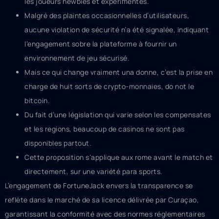
les joueurs newbies et expérimentés.
Malgré des plaintes occasionnelles d’utilisateurs,
aucune violation de sécurité n’a été signalée, indiquant
l’engagement sobre la plateforme à fournir un
environnement de jeu sécurisé.
Mais ce qui change vraiment una donne, c’est la prise en
charge de huit sorts de crypto-monnaies, do not le
bitcoin.
Du fait d’une législation qui varie selon les compensates
et les regions, beaucoup de casinos ne sont pas
disponibles partout.
Cette proposition s’applique aux rome avant le match et
directement, sur une variété para sports.
L’engagement de FortuneJack envers la transparence se
reflète dans le marché de sa licence délivrée par Curaçao,
garantissant la conformité avec des normes réglementaires