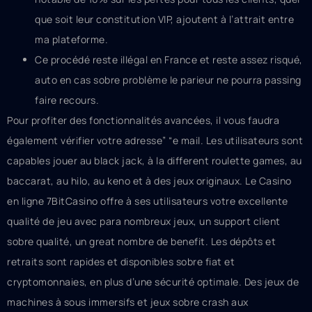
que soit leur constitution VIP, ajoutent à l’attrait entre
ma plateforme.
Ce procédé reste illégal en France et reste assez risqué,
auto en cas sobre problème le parieur ne pourra passing
faire recours.
Pour profiter des fonctionnalités avancées, il vous faudra
également vérifier votre adresse” “e mail. Les utilisateurs sont
capables jouer au black jack, à la different roulette games, au
baccarat, au hilo, au keno et à des jeux originaux. Le Casino
en ligne 7BitCasino offre à ses utilisateurs votre excellente
qualité de jeu avec para nombreux jeux, un support client
sobre qualité, un great nombre de benefit. Les dépôts et
retraits sont rapides et disponibles sobre fiat et
cryptomonnaies, en plus d’une sécurité optimale. Des jeux de
machines à sous immersifs et jeux sobre crash aux