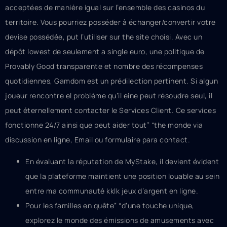
acceptées de manière igual sur l’ensemble des casinos du
territoire. Vous pourriez posséder à échanger/convertir votre
devise possédée, put l’utiliser sur the site choisi. Avec un
dépôt lowest de seulement a single euro, une politique de
Provably Good transparente et nombre des récompenses
quotidiennes, Gamdom est un prédilection pertinent. Si algun
joueur rencontre el problème qu’il eine peut résoudre seul, il
peut éternellement contacter le Services Client. Ce services
fonctionne 24/7 ainsi que peut aider tout” “the monde via
discussion en ligne, Email ou formulaire para contact.
En évaluant la réputation de MyStake, il devient évident
que la plateforme maintient une position louable au sein
entre ma communauté kklk jeux d’argent en ligne.
Pour les familles en quête” “d’une touche unique,
explorez le monde des émissions de amusements avec