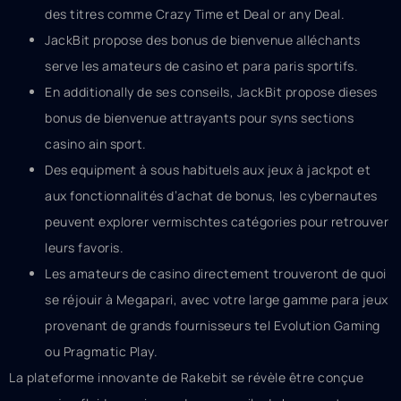
des titres comme Crazy Time et Deal or any Deal.
JackBit propose des bonus de bienvenue alléchants
serve les amateurs de casino et para paris sportifs.
En additionally de ses conseils, JackBit propose dieses
bonus de bienvenue attrayants pour syns sections
casino ain sport.
Des equipment à sous habituels aux jeux à jackpot et
aux fonctionnalités d’achat de bonus, les cybernautes
peuvent explorer vermischtes catégories pour retrouver
leurs favoris.
Les amateurs de casino directement trouveront de quoi
se réjouir à Megapari, avec votre large gamme para jeux
provenant de grands fournisseurs tel Evolution Gaming
ou Pragmatic Play.
La plateforme innovante de Rakebit se révèle être conçue